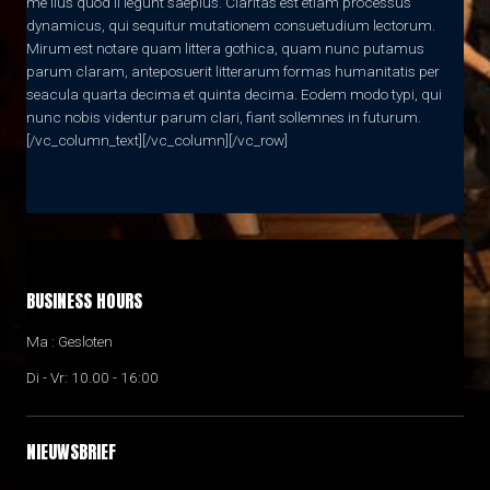
me lius quod ii legunt saepius. Claritas est etiam processus
dynamicus, qui sequitur mutationem consuetudium lectorum.
Mirum est notare quam littera gothica, quam nunc putamus
parum claram, anteposuerit litterarum formas humanitatis per
seacula quarta decima et quinta decima. Eodem modo typi, qui
nunc nobis videntur parum clari, fiant sollemnes in futurum.
[/vc_column_text][/vc_column][/vc_row]
BUSINESS HOURS
Ma : Gesloten
Di - Vr: 10.00 - 16:00
NIEUWSBRIEF