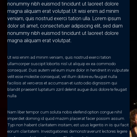
nonummy nibh euismod tincidunt ut laoreet dolore
magna aliquam erat volutpat.
Ut wisi enim ad minim
veniam, quis nostrud exerci tation ulla. Lorem ipsum
dolor sit amet, consectetuer adipiscing elit, sed diam
nonummy nibh euismod tincidunt ut laoreet dolore
magna aliquam erat volutpat.
Ut wisi enim ad minim veniam, quis nostrud exerci tation
ullamcorper suscipit lobortis nisl ut aliquip ex ea commodo
consequat. Duis autem vel eum iriure dolor in hendrerit in vulputate
velit esse molestie consequat, vel illum dolore eu feugiat nulla
facilisis at vero eros et accumsan et iusto odio dignissim qui
blandit praesent luptatum zzril delenit augue duis dolore te feugait
nulla
Nam liber tempor cum soluta nobis eleifend option congue nihil
imperdiet doming id quod mazim placerat facer possim assum.
Typi non habent claritatem insitam; est usus legentis in iis qui facit
eorum claritatem. Investigationes demonstraverunt lectores legere