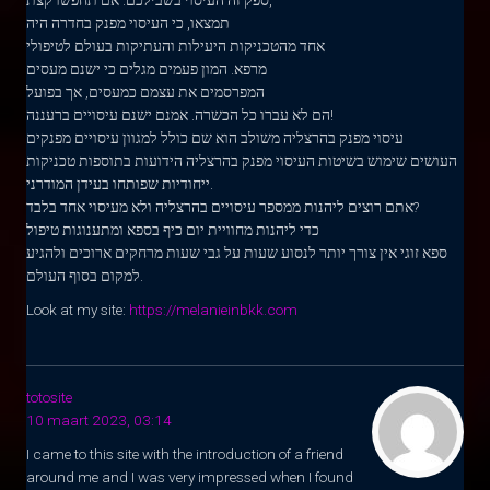
ספק זה העיסוי בשבילכם. אם תחפשו קצת,
תמצאו, כי העיסוי מפנק בחדרה היה
אחד מהטכניקות היעילות והעתיקות בעולם לטיפולי
מרפא. המון פעמים מגלים כי ישנם מעסים
המפרסמים את עצמם כמעסים, אך בפועל
הם לא עברו כל הכשרה. אמנם ישנם עיסויים ברעננה!
עיסוי מפנק בהרצליה משולב הוא שם כולל למגוון עיסויים מפנקים
העושים שימוש בשיטות העיסוי מפנק בהרצליה הידועות בתוספות טכניקות
ייחודיות שפותחו בעידן המודרני.
אתם רוצים ליהנות ממספר עיסויים בהרצליה ולא מעיסוי אחד בלבד?
כדי ליהנות מחוויית יום כיף בספא ומתענוגות טיפול
ספא זוגי אין צורך יותר לנסוע שעות על גבי שעות מרחקים ארוכים ולהגיע
למקום בסוף העולם.
Look at my site:
https://melanieinbkk.com
totosite
10 maart 2023, 03:14
I came to this site with the introduction of a friend
around me and I was very impressed when I found