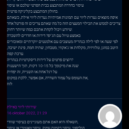
עיסוי בחדרה המתבצע בבית הפרטי שלכם או עיסוי
בחולון המתבצע בקליניקה פרטית.
איפה מוצאים נערות ליווי עם תמונות אמיתיות נערות ליווי אילת, כשאתם
צריכים לממש את הבילוי המעצים הזה כל מה שאתם צריכים זה פורטל אחד
שיודע ויכול לקחת אתכם כמה שיותר רחוק.
באמצע טיול עם הג’יפ? דירות או חדרים להשכרה
לפי שעה או לפי לילה בנהריה מעוצבים עם אלמנטים יוקרתיים ומאובזרים
היטב במזגן, טלוויזיה, מקלחת או ג’אקוזי, מטבחון, שתיה חמה, פינת ישיבה,
ערכת קפה.
רוצים פרטים על דירות דיסקרטיות בנהריה?
שנה את מיקומך כל 10-15 דקות, תוך הישענות
על רגל אחת או השנייה, זה יפחית
את העומס על עמוד השדרה, אם אפשר, ללכת במקום,
לזוז.
שירותי ליווי באילת
16 oktober 2022, 21:29
השאלה היא האם אתם מעוניינים בעיסוי שוודי,
הוליסטי, עיסוי רקמות עמוק, עיסוי טאנטרי או עיסוי