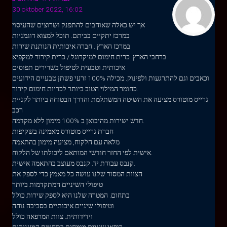
30 oktober 2022, 16:02
אך יש כאלה שאוהבים להתפנק ושרוצים שהעיסוי
במרכז יתקיים בביתם. תוכל למצוא דוגמניות
במרכז הארץ . חברה איכותית הנותנת שירות
ברחבי הארץ. כרית חימום למיקרוגל / כרית קירור למקפיא
איכותית וטבעית לטיפול בשרירים תפוסים
וכאבים וגם להתרגעות ולפינוק. מכילה 100% זרעי פשתן טבעיים הידועים
כחומר המילוי הטוב ביותר לכריות חימום קירור.
גרייס מוטורס מציעה את השיטה המשתלמת והדרך הבטוחה ביותר לקניית
רכב
חדש ישירות מהיבואן ב 100% מימון ללא מקדמה.
חברת גרייס מוטורס מאמינה בשקיפות
מלאה עם הלקוח, מציעה מימון בהתאמה
אישית לפי החזר חודשי המותאם ליכולתו של הלקוח.
קנבס עבודת יד. קנבס מעוצב בהתאמה אישית.
הצוות המסור שלנו עושה כל מאמץ כדי לספק את
טיפולי השיניים המתקדמות ביותר
בתחום. המטרה שלנו היא לספק שירות כולל
וטיפולי שיניים איכותיים בסביבה נוחה
וידידותית. צוות המרפאה כולל