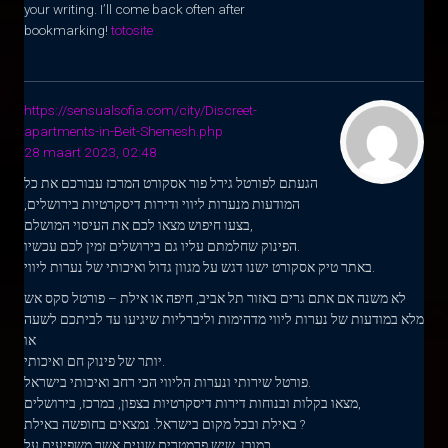
your writing. I’ll come back often after
bookmarking!
totosite
https://sensualsofia.com/city/Discreet-
apartments-in-Beit-Shemesh.php
28 maart 2023, 02:48
הגעתם לפורטל גירל פור אסקורט המרכז עבורכם את כל
המודעות מנערות ליווי ודירות דיסקרטיות בירושלים,
בצעו חיפוש מצאו לכם את העיסוי המושלם,
הפינוק שחלמתם עליו גם בירושלים זמין לכם עכשיו.
באתר טיק אסקורט ישנו דגש על מגוון גדול ואיכותי של נערות ליווי.
לא משנה אם אתם גרים באזור תל אביב, חיפה או אילת – פורטל סקס אש
מלא במודעות של נערות ליווי מדהימות וליברליות שיגיעו עד לביתכם לשעה
או
יותר של פינוק חם ואיכותי.
פורטל שירותי ונערות הליווי הכי רחב ואיכותי בישראל.
מצאו בקלות ובנוחות דירות דיסקרטיות בצפון, במרכז, בירושלים,
באילת ובכל מקום בישראל. נמצאים בחופשה באילת ?
כמובן, שיש פרמטרים שונים אשר משפיעים על