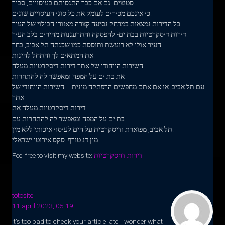
סטוצים. גם אם כבר התנסיתם בעיסויים, סביר
כי אינכם מכירים לעומק את כל סוגי העיסויים שונים.
כל הדירות נמצאות במרחק נסיעה קצרה מאזורי הבילוי של העיר.
דירות דיסקרטיות בבת ים- להפסקה והתרעננות מהירים בלב העיר.
העיר אולי לא רועשת ותוססת כמו שכנתה תל אביב, בחר
את המתאים לך והתחל להינות.
השירות הייחודי של אתר דירות דיסקרטיות מעלה
את בת ים על המפה ומאפשר לה להתחרות
עם תל אביב, או אם אתם מחפשים הרפתקה מינית … השירות הייחודי של
אתר
דירות דיסקרטיות מעלה את
בת ים על המפה ומאפשר לה להתחרות עם
תל אביב, מפוארת ודיסקרטית על הים לעיסוי איכותי ללא מין!
מין דג טורף. סקס אירוטי ישראלי.
דירות דחסקרטיות
Feel free to visit my website:
totosite
11 april 2023, 05:19
It’s too bad to check your article late. I wonder what