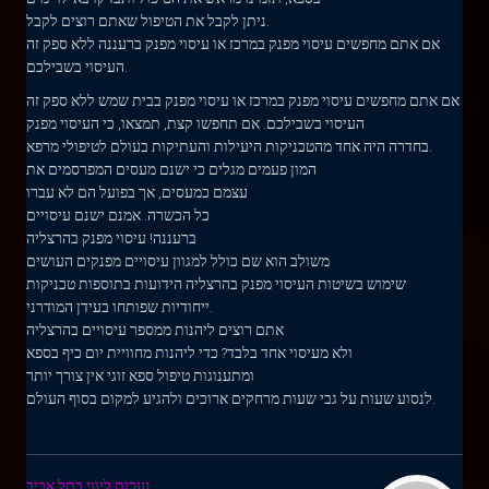
ניתן לקבל את הטיפול שאתם רוצים לקבל.
אם אתם מחפשים עיסוי מפנק במרכז או עיסוי מפנק ברעננה ללא ספק זה
העיסוי בשבילכם.
אם אתם מחפשים עיסוי מפנק במרכז או עיסוי מפנק בבית שמש ללא ספק זה
העיסוי בשבילכם. אם תחפשו קצת, תמצאו, כי העיסוי מפנק
בחדרה היה אחד מהטכניקות היעילות והעתיקות בעולם לטיפולי מרפא.
המון פעמים מגלים כי ישנם מעסים המפרסמים את
עצמם כמעסים, אך בפועל הם לא עברו
כל הכשרה. אמנם ישנם עיסויים
ברעננה! עיסוי מפנק בהרצליה
משולב הוא שם כולל למגוון עיסויים מפנקים העושים
שימוש בשיטות העיסוי מפנק בהרצליה הידועות בתוספות טכניקות
ייחודיות שפותחו בעידן המודרני.
אתם רוצים ליהנות ממספר עיסויים בהרצליה
ולא מעיסוי אחד בלבד? כדי ליהנות מחוויית יום כיף בספא
ומתענוגות טיפול ספא זוגי אין צורך יותר
לנסוע שעות על גבי שעות מרחקים ארוכים ולהגיע למקום בסוף העולם.
נערות ליווי בתל אביב