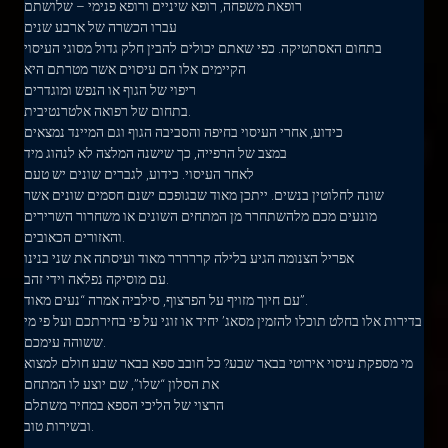
רופאת משפחה, רופא שיניים ורופא פנימי – שלושתם
עברו הכשרה של ארבע שנים
בתחום האסתטיקה. כפי שאתם יכולים להבין חלק גדול מסוגי העיסוי
הקיימים אלו הם עיסוים אשר מטרתם היא
ריפוי של הגוף או הנפש ומוגדרים
בתחום של רפואה אלטרנטיבית.
כידוע, אחרי העיסוי בחיפה והסביבה הגוף וגם המיינד נמצאים
במצב של הרפייה, כך שישנה המלצה לא לנהוג מיד
לאחר העיסוי. כידוע, לגברים שונים יש טעם
שונה לחלוטין בנשים. ייתכן מאוד שבגופכם ישנם חסמים שונים אשר
מונעים מכם מלהשתחרר מן המתחים השונים או משחרור השרירים
והאזורים הכאובים.
אפריל הצנומה הגיע בלילה קררררר מאוד ועיסתה את שני בנינו
עם מוסיקה נפלאה וידי זהב.
עם חיוך מזויף על הפרצוף, סילביה אמרה “נעים מאוד”.
בדירות אלו בחלט תוכלו להזמין מסאג’ יחיד או זוגי על פי בחירתכם ועל פי מי
ששוהה עימכם.
מי מספקת עיסוי אירוטי בבאר שבע? כל חובב ספא בבאר שבע חולם למצוא
את הסלון “שלו”, שם יוצע לו המתחם
הרצוי של הליכי הספא במחיר משתלם
ובשירות טוב.