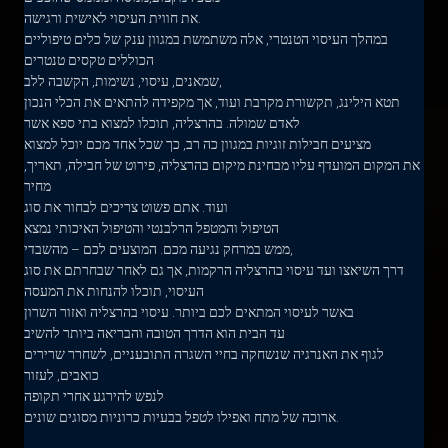
את חווית העיסוי לאישית ורגישה.
במהלך העיסוי הטנטרי, אלה משתמשת במגוון ענק של כלים טיפוליים
הכוללים טקסים טנטרים
שמאנים, עיסוי, נשימות, הקשבה ללב,
תטא הילינג, תקשורת מקרבת ועוד, אך מקפידה להתאים את הכלי הנכון
לאדם שמולה. בהרצליה, תוכלו למצוא בתי ספא אשר
מציעים חבילות זוגיות במגוון כה רב, כך שכל אחד מכם יוכל למצוא
את המקום המועדף עליו מבחינת מיקום בהרצליה, פירוט של חבילה, תאריך,
מחיר
ועוד. אתם פשוט צריכים לבחור את סוג
הטיפול והמטפל הרלבנטי והטיפול האיכותי נמצא
ממש במרחק נגיעה מכם. המוצעים לכם – מהשבדי,
דרך השיאצו ועד עיסוי בהרצליה הרקמות, אך גם לאחר שבחרתם את סוג
העיסוי, תוכלו להנחות את המעסה
באשר לעיסוי המתאים לכם ביותר. עיסוי בהרצליה ואזור השרון
עד הבית הוא הדרך הטובה והבריאה ביותר להשיב
לגוף את האנרגיה שנשחקה בחיי השגרה התובעניים, לשחרר שרירים
כואבים, לעזור
לנפש להירגע אחרי תקופה
ארוכה של מתח ואפילו לטפל בבעיות כרוניות מסוגים שונים.