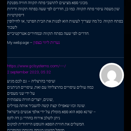
מכוני ספא מציעים לתושבי פתח תקווה חוויה מפנקת.
שון מעסה עיסוי פתח תקווה. כמו כן, חדרים לפי שעה בפתח תקווה ודירות
דיסקרטיות
בפתח תקווה. כל מה שצריך לעשות הוא לפנות את הבית הפרטי, או לחילופין
לשכור
חדרים לפי שעה בפתח תקווה ובמחירים אטרקטיביים.
נערות ליווי בצפון
My webpage –
https://www.gclsystems.com/----/
2 september 2023, 05:32
עיסוי בהרצליה – גם לכם מגיע!
כמה עולים עיסויים בהרצליה? עם זאת, עיסויים הניתנים
על ידי שני מעסים
שונים, יוצרים חוויה עוצמתית,
שונה וכזו שאפילו קצת קשה להעביר אותה במילים.
שרנא ספא הוא ספא מומלץ על ידי אלפי אנשים בישראל –
ניתן לשלב אירוח בחדרי גן דה לקס
המשלים את חווית הספא והנופש הייחודית למקום.
מטפל מקצוע,מנוסה ומנומס שהופכים