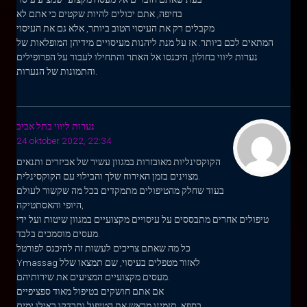
בחיפה, אתם יכולים להיות שקטים כי אתם לא
מקבלים רק את העיסוי הטוב ביותר, אלא גם את העיסוי
המתאים לכם ביותר. אז על מנת ליהנות מעיסויים מידיהן המופלאות של
נערות ליווי בחולון, היכנסו אל האתר והתחילו לעבור על הפרופילים
והתמונות של הנערות.
נערות ליווי בתל אביב
24 oktober 2022, 22:34
הקוקסינליות מאובזרות במגוון עשיר של אביזרים ותנאים
מצוינים בזמן האירוח שלך והבילוי עם הקוקסינלית.
בעוד שחלק מהטיפולים מתמקדים בכל מה שקשור לעולם
היופי והאסתטיקה,
טיפולים אחרים מתבססים על עיסויים מקצועיים במגוון שיטות ועל ידי
מעסים מוסמכים בלבד.
כל מה שאתם צריכים לעשות זה להיכנס לפורטל
Ymassag לאזור מטפלים בעיסוי, שם תמצאו שלל
מעסים מקצועיים המציעים את שירותיהם.
אם אתם חושקים בטיפול מאוד ספציפיים
בספא, תזמינו מראש את הטיפול ותבדקו באילו ימים