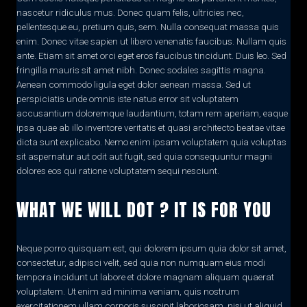
nascetur ridiculus mus. Donec quam felis, ultricies nec,
pellentesque eu, pretium quis, sem. Nulla consequat massa quis
enim. Donec vitae sapien ut libero venenatis faucibus. Nullam quis
ante. Etiam sit amet orci eget eros faucibus tincidunt. Duis leo. Sed
fringilla mauris sit amet nibh. Donec sodales sagittis magna.
Aenean commodo ligula eget dolor aenean massa. Sed ut
perspiciatis unde omnis iste natus error sit voluptatem
accusantium doloremque laudantium, totam rem aperiam, eaque
ipsa quae ab illo inventore veritatis et quasi architecto beatae vitae
dicta sunt explicabo. Nemo enim ipsam voluptatem quia voluptas
sit aspernatur aut odit aut fugit, sed quia consequuntur magni
dolores eos qui ratione voluptatem sequi nesciunt.
WHAT WE WILL DOT ? IT IS FOR YOU
Neque porro quisquam est, qui dolorem ipsum quia dolor sit amet,
consectetur, adipisci velit, sed quia non numquam eius modi
tempora incidunt ut labore et dolore magnam aliquam quaerat
voluptatem. Ut enim ad minima veniam, quis nostrum
exercitationem ullam corporis suscipit laboriosam, nisi ut aliquid