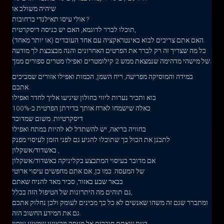
שיהיה משולב או
אולי עיסו תאילנדי ברחובות ?
תוכלו לברר לדוגמא, האם יש כניסה דיסקרטית,
האם אתם צריכים לבוא באינטראקציה עם אחד העובדים (או יותר מאחד).
כל מה שצריך זה רק לברר את הפרטים האחרונים והנה מבצבצת לך מודעה
של מישהי מדהימה שנמצאת ממש 2 קילומטרים ואפילו מטרים ספורים ממך.
במידה והמוסיקה מפריעה, ריח השמן, הכמות ואפילו אזורים שמביכים
אתכם.
בוא ותכיר נערות ליווי בחולון שיגיעו אליך לחדר ואפילו
כאלה שישמחו לארח אותך בדירתן הפרטית ב-100%
דיסקרטיות. משום שמדובר
בחוויה בריאה, יש להשתדל לא להיות במתח ואפילו
לתכנן את הכול כך שתוכלו להגיע גם לפני הזמן לעיסוי מפנק
באשדוד/אשקלון ,
אם מדובר בעיסוי המתבצע בקליניקה באשדוד/אשקלון
של המעסה. כמו כן, אם אתם מחפשים עיסוי ארוטי
בבאר שבע באזור, סביר מאד להניח שאתם
גם תוהים מה היתרונות של הטיפול הזה בכלל,
ומתברר שגם זה משהו שאנשים לא כל כך מבינים לעומק ולכן נחלוק אתכם
גם את המידע החשוב הזה.
בעת שאתם חוברים אל מעסה מקצועי שמציע עיסוי