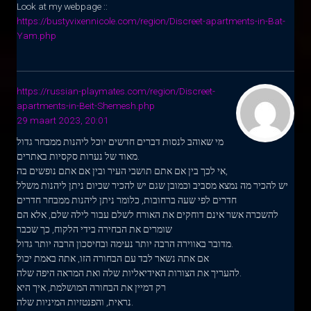
Look at my webpage ::
https://bustyvixennicole.com/region/Discreet-apartments-in-Bat-
Yam.php
https://russian-playmates.com/region/Discreet-
apartments-in-Beit-Shemesh.php
29 maart 2023, 20:01
מי שאוהב לנסות דברים חדשים יוכל ליהנות ממבחר גדול
מאוד של נערות סקסיות באתרים.
אי לכך בין אם אתם תושבי העיר ובין אם אתם נופשים בה,
יש להכיר מה נמצא מסביב וכמובן שגם יש להכיר שכיום ניתן ליהנות משלל
חדרים לפי שעה ברחובות, כלומר ניתן ליהנות ממבחר חדרים
להשכרה אשר אינם דוחקים את האורח לשלם עבור לילה שלם, אלא הם
שומרים את הבחירה בידי הלקוח, כך שכבר
מדובר באווירה הרבה יותר נעימה ובחיסכון הרבה יותר גדול.
אם אתה נשאר לבד עם הבחורה הזו, אתה באמת יכול
להעריך את הצורות האידיאליות שלה ואת המראה היפה שלה.
רק דמיין את הבחורה המושלמת, איך היא
נראית, והפנטזיות המיניות שלה.