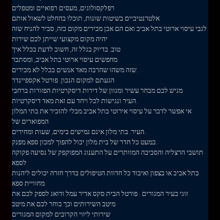
רפלקסולוגים, מעסים רפואיים ומטפלים
אלטרנטיביים בשיטות שונות, תוכלו בהחלט לשאול אותם
לגבי עיסוי ארוטי בתל אביב ואם הם אכן מכירים מקום כזה, סביר להניח שזה
יהיה מקום מקצועי שייתן לכם שירות
טוב. בדיוק בגלל זה, חשוב לדעת בכלל איך
מחפשים עיסוי ארוטי בתל אביב, ומסתבר
שזה משהו שהרבה מאד אנשים בכלל לא מכירים.
הגעתם למקום הנכון. פורטל אקספיינדר
מגיש לכם מבחר עשיר ומגוון של דירות דיסקרטיות הפזורות ברחבי
העיר ונגישות לכל ויחד עם זאת מאד דיסקרטיות.
אי אפשר לדבר על עיסוי אירוטי בתל אביב מבלי להזכיר את בתי המלון
המפוארים של
העיר. בתי מלון אינם גמישים בימים, שעות ומחירים.
כמעט כל חדר של בית מלון יכול להפוך למכון ספא מפנק.
תושבי הרצליה והסביבה המוותרים על התענוג המפוקפק של נסיעה פקוקה
לספא
בתל אביב או בצפון ואיבוד כל חדוות הטיפולים בדרך חזרה יכולים ליהנות
מחוויית ספא
זוגי בעיר המגורים . פורטל הבית סקס אדיר עמל ודואג לספק לכם את
מיטב השירותים וכך בוחר לכם את מיטב
שירותי ליווי הקרובים למקום המגורים