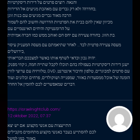
והנאה. רוצים פרטים על דירות דיסקרטיות
בחדרה? ולא רק גברים עם מאהבת מגיעים אל הדירות;
הרבה מאוד גברים מגיעים עם בנות זוגן
מכיוון שאין להם בבית את הפרטיות הדרושה וחשוב להם לשמור
על הרומנטיקה והיחים האינטמיים עם
בת הזוג. בחורה צעירה עם יחס חם ואוהב ממש כמו חברה אמיתית.
מעסה צעירה פרטית לבד… לאחר שתיאמתם עם מעסה המעניק עיסוי
בירושלים,
יהיה נכון וכדאי לשתף אותו באשר למצבכם הבריאותי.
ישנן דירות דיסקרטיות בעפולה בהם תוכלו לקבל שתייה חמה, ג׳קוזי מפנק,
טלוויזיה עם ערוצי לווין, DVD עם סרטים למבוגרים, טלפון וחיבור אינטרנט,
הזמנה של אוכל ממסעדות באזור, שמפנייה ושוקולדים, פרחים ובלונים ועוד
דברים שמאפשרים לכם להזמין אל החדר.
https://israelnightclub.com/
12 oktober 2022, 07:37
התייעצות עם אנשי מקצוע: אם יש יצא
לכם להסתייע בעבר באנשי מקצוע מתחומים מקבילים
באזור, כמו למשל