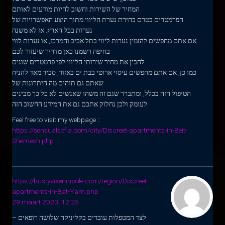
המחיר של השירות וחשוב להיות מודעים לאותם
הפרמטרים בטרם בחירת נערת הליווי מתוך היצע האפשרויות של
נערות בכל הארץ. אז לא משנה
אם אתם מחפשים להזמין נערות ליווי בתל אביב והמרכז, או נערות לווי
בחיפה רשמנו כאן מדריך שיעזור לכם
להבין את מחיר שירותי הליווי לפי פרמטרים שונים.
כמו כן, אם אתם מחפשים עיסוי ארוטי בבת ים באזור, סביר מאד להניח
שאתם גם תוהים מה היתרונות של
הטיפול הזה בכלל, ומתברר שגם זה משהו שאנשים לא כל כך מבינים
לעומק ולכן נחלוק אתכם גם את המידע החשוב הזה.
Feel free to visit my webpage ::
https://sensualsofia.com/city/Discreet-apartments-in-Beit-
Shemesh.php
https://bustyvixennicole.com/region/Discreet-
apartments-in-Bat-Yam.php
29 maart 2023, 12:25
לצד המטפלות עובדים בקליניקה שלושה רופאים –