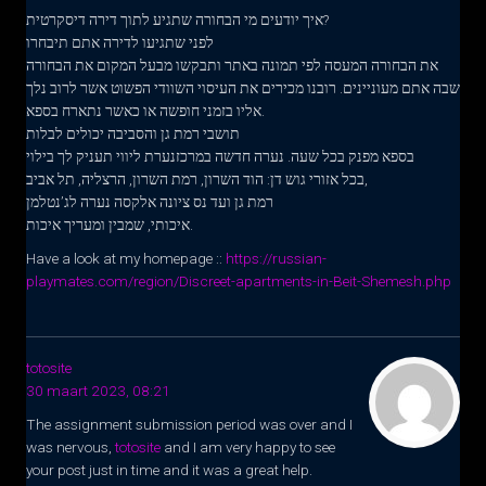
איך יודעים מי הבחורה שתגיע לתוך דירה דיסקרטית?
לפני שתגיעו לדירה אתם תיבחרו
את הבחורה המעסה לפי תמונה באתר ותבקשו מבעל המקום את הבחורה
שבה אתם מעוניינים. רובנו מכירים את העיסוי השוודי הפשוט אשר לרוב נלך
אליו בזמני חופשה או כאשר נתארח בספא.
תושבי רמת גן והסביבה יכולים לבלות
בספא מפנק בכל שעה. נערה חדשה במרכזנערת ליווי תעניק לך בילוי
בכל אזורי גוש דן: הוד השרון, רמת השרון, הרצליה, תל אביב,
רמת גן ועד נס ציונה אלקסה נערה לג’נטלמן
איכותי, שמבין ומעריך איכות.
Have a look at my homepage ::
https://russian-
playmates.com/region/Discreet-apartments-in-Beit-Shemesh.php
totosite
30 maart 2023, 08:21
The assignment submission period was over and I
was nervous,
totosite
and I am very happy to see
your post just in time and it was a great help.