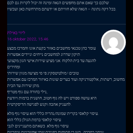
שלכם כך שאם אתם מחפשים הנאה זמינה זה יכול לקרות גם לכם
בכל דקה נתונה – הנאה שלא חוויתם או ידעתם מתרחשת כאן ועכשיו.
ליווי באילת
16 oktober 2022, 15:46
עומר כהן טכנאי מחשבים באזור בקעת אונו והמרכז מבצע
תיקון שדרוג למחשבים נייחים וניידים אפשרות
להגעה עד בית הלקוח .אני מציע שירות אישי הגון מקצועי
ומחירים
טובים ! מולטיטסקיג פי.סי מציעה מגוון שירותי
מחשוב, רשתות, אלקטורניקה ועוד בערים שונות באיזור המרכז עם אפשרות
מתן שירות עד הבית.
נילי בחורה עם גוף מטריף,
היא עושה ספורט ויש לה גוף חטוב, חושנית ברמות ויודעת
להעניק אהבה וקגש לפגישה הדיסקרטית.
עיסוי קלאסי בקרית שמונה/נהריה כללי הוא עיסוי גוף מלא.
עיסוי קלאסי ברמת הגולן כללי הוא
עיסוי גוף מלא. כשאתם מתעניינים לגבי
עיסוי בחדרה , דעו כי פתוחות בפניכם שתי אפשרויות עיקריות: