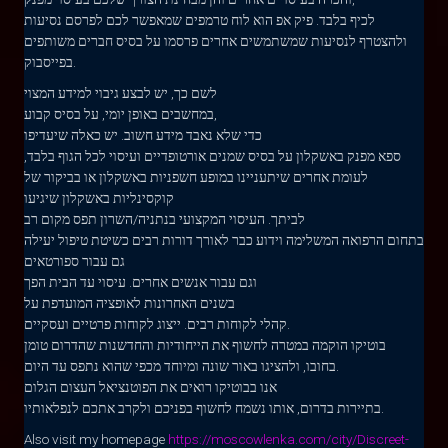
לכיף בלבד. פיק אפ הוא לוח טרמפים שמאפשר לכם לפרסם נסיעות
ולהצטרף לנסיעות שמשתמשים אחרים פרסמו על בסיס חברים משותפים
בפייסבוק.
לשם כך, יש לבצע גיבוי למידע המצוי
במחשבים באופן יומי, על בסיס קבוע,
כדי שלא נאבד מידע חשוב. יש כאלה שיעדיפו
ספא מפנק באשקלון על בסיס שמנים אורטופדיים ועיסוי לכל הגוף בלבד,
לעומת אחרים שיתעניינו במופע חשפניות באשקלון או בביקור של
קוקסינליות באשקלון שיגיעו
לביתך. העיסוי המקצועי בנתניה/השרון תפס מקום רב
בתחום הרפואה המשלימה וידוע כבר לאורך דורות רבים כשיטת טיפול יעילה
גם עבור ספורטאים
וגם עבור אנשים אחרים. עיסוי עד הבית הפך
בשנים האחרונות לאופציה המועדפת על
קהלי לקוחות רבים. ייצוג לקוחות פרטיים ועסקיים.
בוטיקו הוקמה במטרה לחשוף את הייחודיות והחדשנות שהדרום טומן
בחובו, ולהציגו באור שונה ומיוחד מכפי שהוא נתפס עד היום.
אנו בבוטיקו רואים את הפוטנציאל העצום הגלום
בתיירות בדרום, אותו נשמח לחשוף בפניכם ולקרב אתכם לנפלאותיו.
Also visit my homepage
https://moscowlenka.com/city/Discreet-