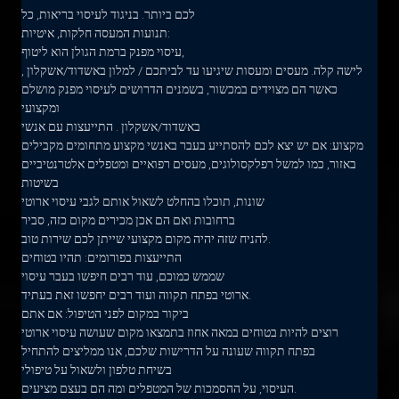
לכם ביותר. בניגוד לעיסוי בריאות, כל
תנועות המעסה חלקות, איטיות:
עיסוי מפנק ברמת הגולן הוא ליטוף,
לישה קלה. מעסים ומעסות שיגיעו עד לביתכם / למלון באשדוד/אשקלון ,
כאשר הם מצוידים במכשור, בשמנים הדרושים לעיסוי מפנק מושלם
ומקצועי
באשדוד/אשקלון . התייעצות עם אנשי
מקצוע: אם יש יצא לכם להסתייע בעבר באנשי מקצוע מתחומים מקבילים
באזור, כמו למשל רפלקסולוגים, מעסים רפואיים ומטפלים אלטרנטיביים
בשיטות
שונות, תוכלו בהחלט לשאול אותם לגבי עיסוי ארוטי
ברחובות ואם הם אכן מכירים מקום כזה, סביר
להניח שזה יהיה מקום מקצועי שייתן לכם שירות טוב.
התייעצות בפורומים: תהיו בטוחים
שממש כמוכם, עוד רבים חיפשו בעבר עיסוי
ארוטי בפתח תקווה ועוד רבים יחפשו זאת בעתיד.
ביקור במקום לפני הטיפול: אם אתם
רוצים להיות בטוחים במאה אחוז בתמצאו מקום שעושה עיסוי ארוטי
בפתח תקווה שעונה על הדרישות שלכם, אנו ממליצים להתחיל
בשיחת טלפון ולשאול על טיפולי
העיסוי, על ההסמכות של המטפלים ומה הם בעצם מציעים.