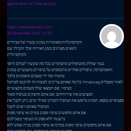
apartments-in-Tiberias.php
https://melanieinbkk.com
26 november 2022, 12:37
הקוקסינליות מאובזרות במגוון עשיר של אביזרים
ותנאים מצוינים בזמן האירוח שלך והבילוי עם
הקוקסינלית.
בעוד שחלק מהטיפולים מתמקדים בכל מה שקשור לעולם היופי
והאסתטיקה, טיפולים אחרים מתבססים על עיסויים מקצועיים במגוון
שיטות ועל ידי מעסים מוסמכים בלבד.
כל מה שאתם צריכים לעשות זה להיכנס לפורטל Ymassag לאזור מטפלים
בעיסוי, שם תמצאו שלל מעסים מקצועיים
המציעים את שירותיהם. אם אתם חושקים בטיפול מאוד
ספציפיים בספא, תזמינו מראש את הטיפול ותבדקו באילו ימים ניתן לקבל את
הטיפול שאתם רוצים לקבל.
אם אתם מחפשים עיסוי מפנק במרכז או עיסוי מפנק
ברעננה ללא ספק זה העיסוי בשבילכם.
אם אתם מחפשים עיסוי מפנק במרכז או עיסוי מפנק בבית שמש ללא