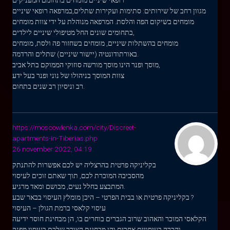
רופאי שיניים מומחים בתחומם המעניקים
מגוון רחב של שירותים: סתימות ועקירות שתלים,במרפאה רופאי שיניים
מומחים בשיקום הפה והלסת. המרפאה מנוהלת על ידי צוות מומחים
בתחומים שונים החל מטיפולי שיניים לילדים,
מומחים בהשתלות שיניים, מומחים בשחזור פה ולסת, מומחים
באורתודונטיה (יישור שיניים) שתלים והרדמה.
מוסך ופנר הינו מוסך מורשה סוזוקי הממוקם בתל אביב,
צוות המוסך בניהולו של נוני ופנר בעל ידע
רב וניסיון רב שנים בתחום.
https://moscowlenka.com/city/Discreet-
apartments-in-Tiberias.php
26 november 2022, 04:19
בקליניקה פרטית בהרצליה יש לכם אפשרות להתנתק
מהסביבה המוכרת לכם, תוך שאתם זוכים לעיסוי
המתבצע בחלל נעים, מבושם ומאד מרגיע.
בקליניקה פרטית או בבית הפרטי – היכן מומלץ העיסוי בבאר שבע ?
עיסוי קלאסי ברמת הגולן – העיסוי
הקלאסי המוכר והאהוב שרוב הגברים בוחרים בו, הן מבחינת חוסר ידיעה
והכרה בעיסויים אחרים והן מבחינת הצורך שלכם בעיסוי מפנק,